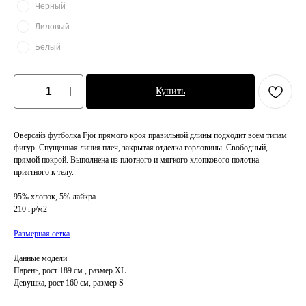
Черный
Лиловый
Белый
Купить
Оверсайз футболка Fjӧr прямого кроя правильной длины подходит всем типам
фигур. Спущенная линия плеч, закрытая отделка горловины. Свободный,
прямой покрой. Выполнена из плотного и мягкого хлопкового полотна
приятного к телу.
95% хлопок, 5% лайкра
210 гр/м2
Размерная сетка
Данные модели
Парень, рост 189 см., размер XL
Девушка, рост 160 см, размер S