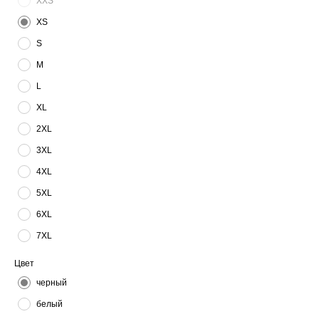
XXS
XS
S
M
L
XL
2XL
3XL
4XL
5XL
6XL
7XL
Цвет
черный
белый